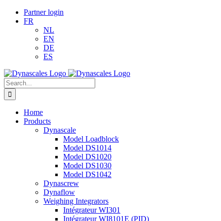
Skip
LinkedIn
Email
Partner login
to
FR
content
NL
EN
DE
ES
Search
for:
Home
Products
Dynascale
Model Loadblock
Model DS1014
Model DS1020
Model DS1030
Model DS1042
Dynascrew
Dynaflow
Weighing Integrators
Intégrateur WI301
Intégrateur WI8101E (PID)