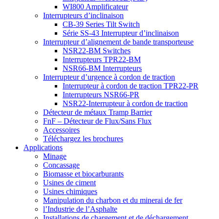
WI800 Amplificateur
Interrupteurs d’inclinaison
CB-39 Series Tilt Switch
Série SS-43 Interrupteur d’inclinaison
Interrupteur d’alignement de bande transporteuse
NSR22-BM Switches
Interrupteurs TPR22-BM
NSR66-BM Interrupteurs
Interrupteur d’urgence à cordon de traction
Interrupteur à cordon de traction TPR22-PR
Interrupteurs NSR66-PR
NSR22-Interrupteur à cordon de traction
Détecteur de métaux Tramp Barrier
FnF – Détecteur de Flux/Sans Flux
Accessoires
Téléchargez les brochures
Applications
Minage
Concassage
Biomasse et biocarburants
Usines de ciment
Usines chimiques
Manipulation du charbon et du minerai de fer
l’Industrie de l’Asphalte
Installations de chargement et de déchargement