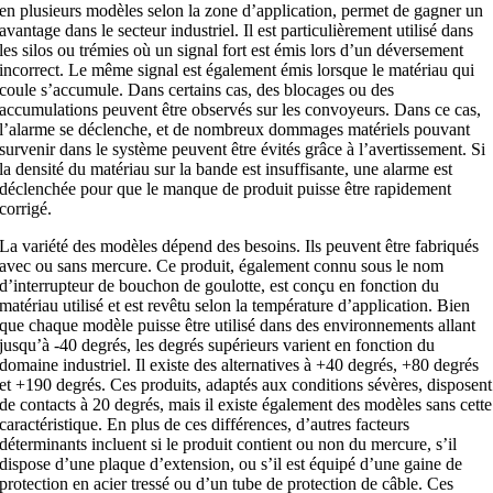
en plusieurs modèles selon la zone d’application, permet de gagner un
avantage dans le secteur industriel. Il est particulièrement utilisé dans
les silos ou trémies où un signal fort est émis lors d’un déversement
incorrect. Le même signal est également émis lorsque le matériau qui
coule s’accumule. Dans certains cas, des blocages ou des
accumulations peuvent être observés sur les convoyeurs. Dans ce cas,
l’alarme se déclenche, et de nombreux dommages matériels pouvant
survenir dans le système peuvent être évités grâce à l’avertissement. Si
la densité du matériau sur la bande est insuffisante, une alarme est
déclenchée pour que le manque de produit puisse être rapidement
corrigé.
La variété des modèles dépend des besoins. Ils peuvent être fabriqués
avec ou sans mercure. Ce produit, également connu sous le nom
d’interrupteur de bouchon de goulotte, est conçu en fonction du
matériau utilisé et est revêtu selon la température d’application. Bien
que chaque modèle puisse être utilisé dans des environnements allant
jusqu’à -40 degrés, les degrés supérieurs varient en fonction du
domaine industriel. Il existe des alternatives à +40 degrés, +80 degrés
et +190 degrés. Ces produits, adaptés aux conditions sévères, disposent
de contacts à 20 degrés, mais il existe également des modèles sans cette
caractéristique. En plus de ces différences, d’autres facteurs
déterminants incluent si le produit contient ou non du mercure, s’il
dispose d’une plaque d’extension, ou s’il est équipé d’une gaine de
protection en acier tressé ou d’un tube de protection de câble. Ces